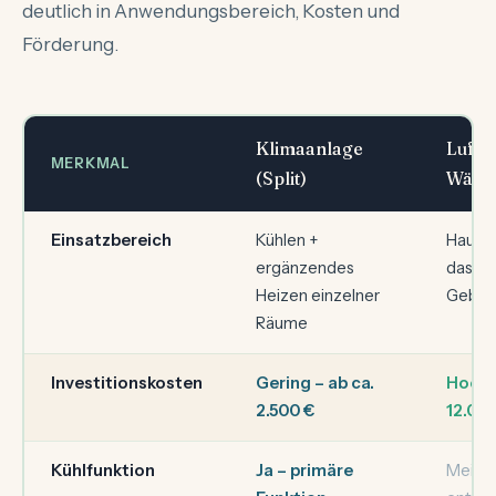
deutlich in Anwendungsbereich, Kosten und
Förderung.
Klimaanlage
Luft-
MERKMAL
(Split)
Wärm
Einsatzbereich
Kühlen +
Haupth
ergänzendes
das g
Heizen einzelner
Gebäu
Räume
Investitionskosten
Gering – ab ca.
Hoch –
2.500 €
12.00
Kühlfunktion
Ja – primäre
Meist 