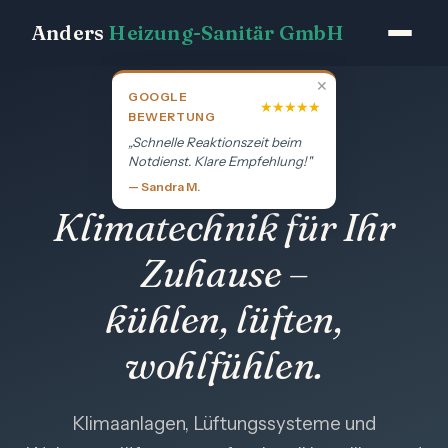
Anders
Heizung-Sanitär GmbH
✕
GOOGLE
★★★★★
BEWERTUNG
„Schnelle Reaktionszeit beim
Notdienst. Klare Empfehlung!"
KLIMATECHNIK BREMEN
— Sandra M.
Klimatechnik für Ihr
Zuhause –
kühlen, lüften,
wohlfühlen.
Klimaanlagen, Lüftungssysteme und