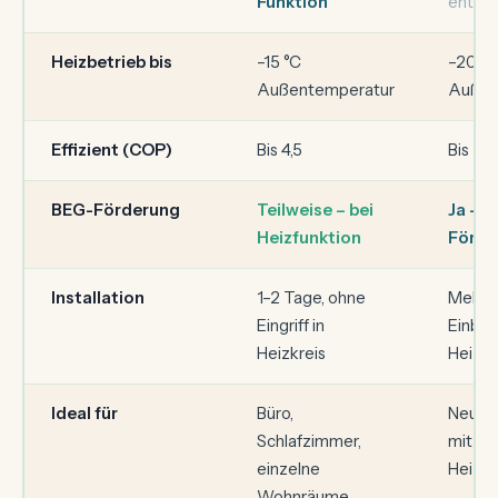
Funktion
enthal
Heizbetrieb bis
–15 °C
–20 °C
Außentemperatur
Außen
Effizient (COP)
Bis 4,5
Bis 5,0
BEG-Förderung
Teilweise – bei
Ja – b
Heizfunktion
Förde
Installation
1–2 Tage, ohne
Mehrer
Eingriff in
Einbin
Heizkreis
Heizu
Ideal für
Büro,
Neubau
Schlafzimmer,
mit n
einzelne
Heizs
Wohnräume