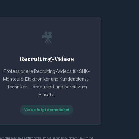
🎥
Recruiting-Videos
Professionelle Recruiting-Videos für SHK-
Monteure, Elektroniker und Kundendienst-
Techniker — produziert und bereit zum
Einsatz.
Video folgt demnächst
Anders-MA-Testimonial.mp4, Anders-Interview.mp4,