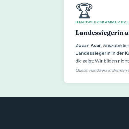
🏆
HANDWERKSKAMMER BREM
Landessiegerin 
Zozan Acar
, Auszubild
Landessiegerin in der 
die zeigt: Wir bilden nich
Quelle: Handwerk in Bremen 