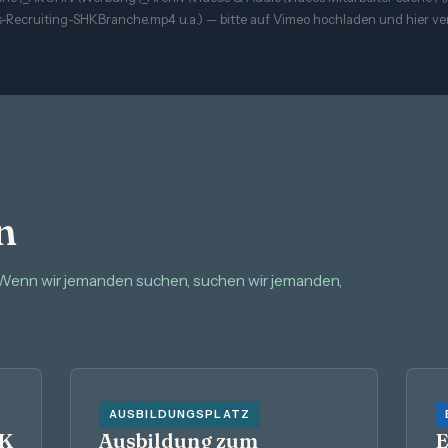
-Recruiting-SHKBranche.mp4 u.a.) — bitte auf Vimeo hochladen und hier ver
n
 Wenn wir jemanden suchen, suchen wir jemanden,
AUSBILDUNGSPLATZ
HK
Ausbildung zum
E