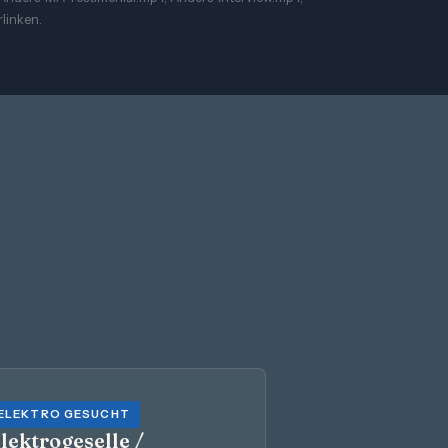
linken.
ELEKTRO GESUCHT
lektrogeselle /