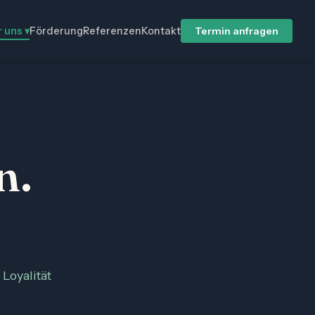
 uns ▾
Förderung
Referenzen
Kontakt
Termin anfragen
n.
Loyalität