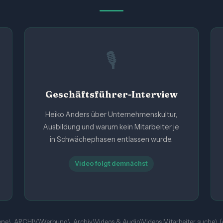
🎙️
Geschäftsführer-Interview
Heiko Anders über Unternehmenskultur,
Ausbildung und warum kein Mitarbeiter je
in Schwächephasen entlassen wurde.
Video folgt demnächst
gene\_ARCHIV\Werbung\_Archiv\Videos & Audio\Videos Mitarbeiter suche\ (